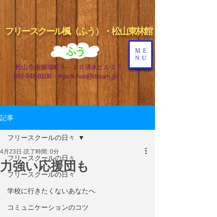
フリ
ースクール楓（ふう）・
松山東林館
ME
NU
松山市南堀端町５－１０清水ビル３Ｆ
📞
089-948-8106 ✉
jack-hoo@dream.jp
記事
フリースクールの日々
4月23日
読了時間: 0分
フリースクールの日々
力強い応援団も
フリースクールの日々
学校に行きたくないあなたへ
コミュニケーションのコツ