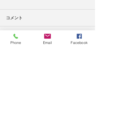
コメント
まだまだあるよ
オンライン・無料です
コメントを追加…
Phone
Email
Facebook
だいじょうぶ、きっと見つかる！
​一般社団法人フリースクール楓
（ふう）・
​松山東林館
【通信制】東林館高校サポート校
松山市南堀端町５－１０清水ビル３Ｆ
📞089-948-8106
✉
jack-hoo@dream.jp