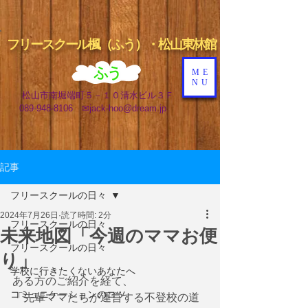
フリ
ースクール楓（ふう）・
松山東林館
ME
NU
松山市南堀端町５－１０清水ビル３Ｆ
📞
089-948-8106 ✉
jack-hoo@dream.jp
記事
フリースクールの日々
2024年7月26日
読了時間: 2分
フリースクールの日々
未来地図「今週のママお便
フリースクールの日々
り」
学校に行きたくないあなたへ
ある方のご紹介を経て、
コミュニケーションのコツ
「先輩ママたちが運営する不登校の道