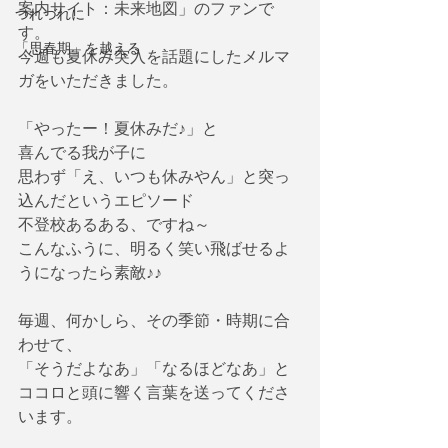
案内サイト：未来地図」のファンで
つれづれに
す。
「思春期」を越える
今週も夏休み突入を話題にしたメルマ
ガをいただきました。
「やったー！夏休みだ♪」と
喜んでる我が子に
思わず「え、いつも休みやん」と突っ
込んだというエピソード
不登校あるある、ですね～
こんなふうに、明るく笑い飛ばせるよ
うになったら素敵♪♪
毎週、何かしら、その季節・時期に合
わせて、
「そうだよなあ」「なるほどなあ」と
ココロと頭に響く言葉を送ってくださ
います。