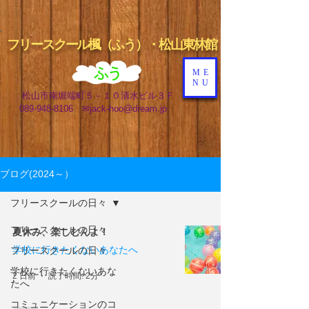
フリ
ースクール楓（ふう）・
松山東林館
ME
NU
松山市南堀端町５－１０清水ビル３Ｆ
📞
089-948-8106 ✉
jack-hoo@dream.jp
ブログ(2024～）
フリースクールの日々
フリースクールの日々
夏休み、楽しむんよ！
学校に行きたくないあなたへ
フリースクールの日々
学校に行きたくないあな
2 日前
読了時間: 2分
たへ
コミュニケーションのコ